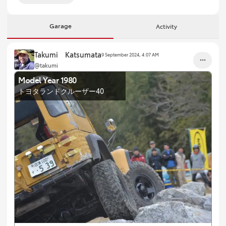
Garage
Activity
Takumi Katsumata
9 September 2024, 4:07 AM
@takumi
Model Year 1980
トヨタランドクルーザー40