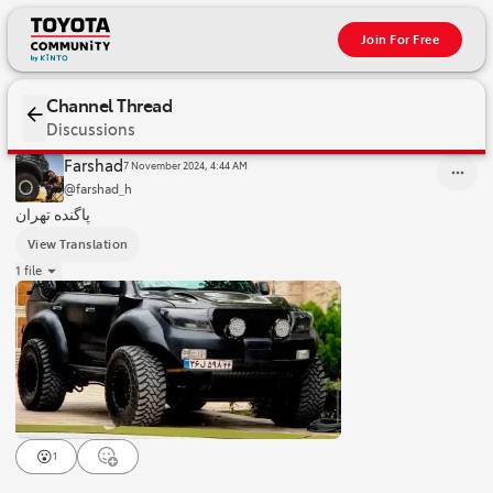
Join For Free
Channel Thread
Discussions
پاگنده تهران
Farshad
7 November 2024, 4:44 AM
@farshad_h
پاگنده تهران
View Translation
1 file
😮
1